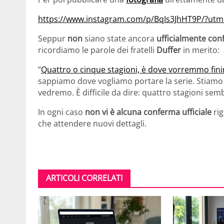
https://www.instagram.com/p/BqIs3JhHT9P/?ut
Seppur
non
siano state ancora
ufficialmente co
ricordiamo le parole dei fratelli
Duffer
in merito:
“
Quattro o cinque stagioni, è dove vorremmo fin
sappiamo dove vogliamo portare la serie. Stiamo c
vedremo. È difficile da dire: quattro stagioni s
In ogni caso
non vi è alcuna conferma ufficiale
rig
che attendere nuovi dettagli.
ARTICOLI CORRELATI