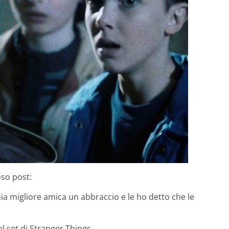
oso post:
ia migliore amica un abbraccio e le ho detto che le
 set di Stranger Things.