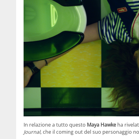
In relazione a tutto questo
Maya Hawke
ha rivela
Journal
, che il coming out del suo personaggio non 