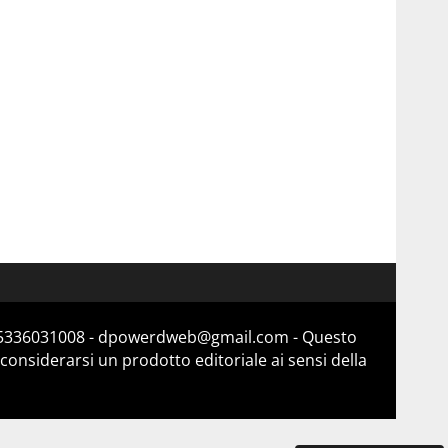
a 15336031008 - dpowerdweb@gmail.com - Questo
considerarsi un prodotto editoriale ai sensi della