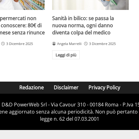
upermercati non
Sanità in bilico: se passa la
i conoscere: 80€ di
nuova norma, ogni danno
 mese senza rinunce
diventa colpa del medico
3 Dicembre 2025
Angela Marrelli
3 Dicembre 2025
Leggi di più
Redazione
Disclaimer
Privacy Policy
i D&D PowerWeb Srl - Via Cavour 310 - 00184 Roma - P.Iv
iene aggiornato senza alcuna periodicità. Non può pertanto 
legge n. 62 del 07.03.2001