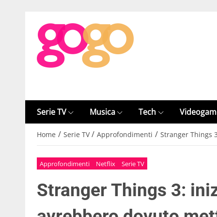
Serie TV
Musica
Tech
Videogam
/
/
/
Home
Serie TV
Approfondimenti
Stranger Things 
Approfondimenti
Netflix
Serie TV
Stranger Things 3: in
avrebbero dovuto met