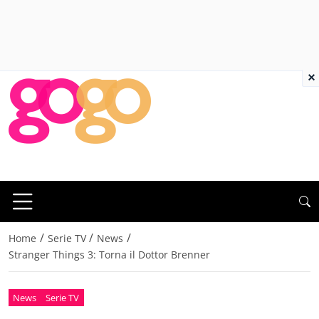
×
/
/
/
Home
Serie TV
News
Stranger Things 3: Torna il Dottor Brenner
News
Serie TV