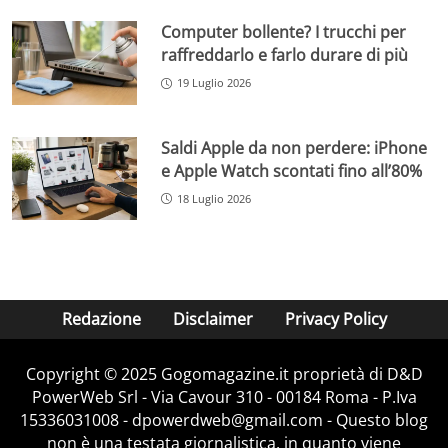
Computer bollente? I trucchi per
raffreddarlo e farlo durare di più
19 Luglio 2026
Saldi Apple da non perdere: iPhone
e Apple Watch scontati fino all’80%
18 Luglio 2026
Redazione
Disclaimer
Privacy Policy
Copyright © 2025 Gogomagazine.it proprietà di D&D
PowerWeb Srl - Via Cavour 310 - 00184 Roma - P.Iva
15336031008 - dpowerdweb@gmail.com - Questo blog
non è una testata giornalistica, in quanto viene