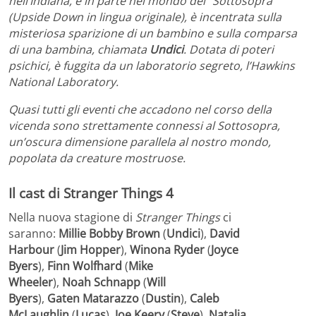
nell’Indiana, e in parte nel mondo del “Sottosopra”
(Upside Down in lingua originale), è incentrata sulla
misteriosa sparizione di un bambino e sulla comparsa
di una bambina, chiamata
Undici
. Dotata di poteri
psichici, è fuggita da un laboratorio segreto, l’Hawkins
National Laboratory.
Quasi tutti gli eventi che accadono nel corso della
vicenda sono strettamente connessi al Sottosopra,
un’oscura dimensione parallela al nostro mondo,
popolata da creature mostruose.
Il cast di Stranger Things 4
Nella nuova stagione di
Stranger Things
ci
saranno:
Millie Bobby Brown
(
Undici
),
David
Harbour
(
Jim Hopper
),
Winona Ryder
(
Joyce
Byers
),
Finn Wolfhard
(
Mike
Wheeler
),
Noah Schnapp
(
Will
Byers
),
Gaten Matarazzo
(
Dustin
),
Caleb
McLaughlin
(
Lucas
),
Joe Keery
(
Steve
),
Natalia