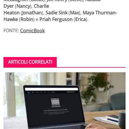
Dyer
(
Nancy
),
Charlie
Heaton
(
Jonathan
),
Sadie Sink
(
Max
),
Maya Thurman-
Hawke
(
Robin
) e
Priah Ferguson
(
Erica
).
FONTE:
ComicBook
ARTICOLI CORRELATI