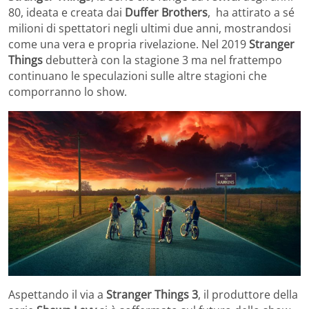
80, ideata e creata dai
Duffer Brothers
, ha attirato a sé
milioni di spettatori negli ultimi due anni, mostrandosi
come una vera e propria rivelazione. Nel 2019
Stranger
Things
debutterà con la stagione 3 ma nel frattempo
continuano le speculazioni sulle altre stagioni che
comporranno lo show.
Aspettando il via a
Stranger Things 3
, il produttore della