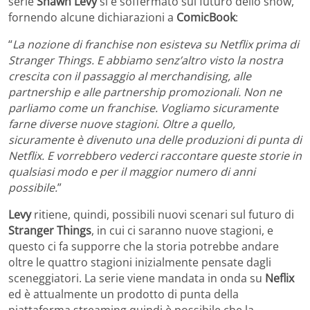
serie
Shawn Levy
si è soffermato sul futuro dello show,
fornendo alcune dichiarazioni a
ComicBook
:
“
La nozione di franchise non esisteva su Netflix prima di
Stranger Things. E abbiamo senz’altro visto la nostra
crescita con il passaggio al merchandising, alle
partnership e alle partnership promozionali. Non ne
parliamo come un franchise. Vogliamo sicuramente
farne diverse nuove stagioni. Oltre a quello,
sicuramente è divenuto una delle produzioni di punta di
Netflix. E vorrebbero vederci raccontare queste storie in
qualsiasi modo e per il maggior numero di anni
possibile.
”
Levy
ritiene, quindi, possibili nuovi scenari sul futuro di
Stranger
Things
, in cui ci saranno nuove stagioni, e
questo ci fa supporre che la storia potrebbe andare
oltre le quattro stagioni inizialmente pensate dagli
sceneggiatori. La serie viene mandata in onda su
Neflix
ed è attualmente un prodotto di punta della
piattaforma streaming quindi è possibile che la