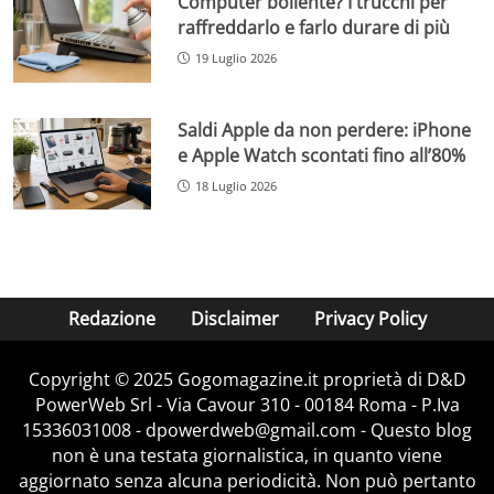
Computer bollente? I trucchi per
raffreddarlo e farlo durare di più
19 Luglio 2026
Saldi Apple da non perdere: iPhone
e Apple Watch scontati fino all’80%
18 Luglio 2026
Redazione
Disclaimer
Privacy Policy
Copyright © 2025 Gogomagazine.it proprietà di D&D
PowerWeb Srl - Via Cavour 310 - 00184 Roma - P.Iva
15336031008 - dpowerdweb@gmail.com - Questo blog
non è una testata giornalistica, in quanto viene
aggiornato senza alcuna periodicità. Non può pertanto