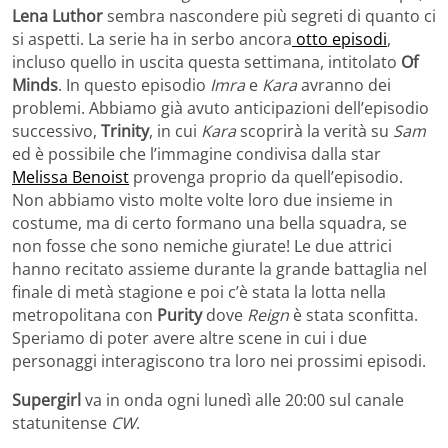
Lena Luthor
sembra nascondere più segreti di quanto ci
si aspetti. La serie ha in serbo ancora
otto episodi
,
incluso quello in uscita questa settimana, intitolato
Of
Minds
. In questo episodio
Imra
e
Kara
avranno dei
problemi. Abbiamo già avuto anticipazioni dell’episodio
successivo,
Trinity
, in cui
Kara
scoprirà la verità su
Sam
ed è possibile che l’immagine condivisa dalla star
Melissa Benoist
provenga proprio da quell’episodio.
Non abbiamo visto molte volte loro due insieme in
costume, ma di certo formano una bella squadra, se
non fosse che sono nemiche giurate! Le due attrici
hanno recitato assieme durante la grande battaglia nel
finale di metà stagione e poi c’è stata la lotta nella
metropolitana con
Purity
dove
Reign
è stata sconfitta.
Speriamo di poter avere altre scene in cui i due
personaggi interagiscono tra loro nei prossimi episodi.
Supergirl
va in onda ogni lunedì alle 20:00 sul canale
statunitense
CW
.