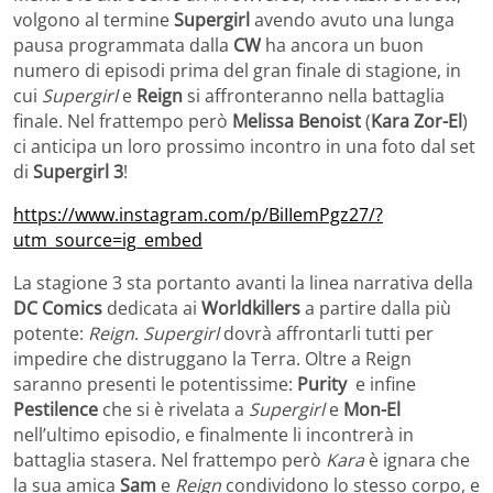
volgono al termine
Supergirl
avendo avuto una lunga
pausa programmata dalla
CW
ha ancora un buon
numero di episodi prima del gran finale di stagione, in
cui
Supergirl
e
Reign
si affronteranno nella battaglia
finale. Nel frattempo però
Melissa
Benoist
(
Kara Zor-El
)
ci anticipa un loro prossimo incontro in una foto dal set
di
Supergirl 3
!
https://www.instagram.com/p/BiIIemPgz27/?
utm_source=ig_embed
La stagione 3 sta portanto avanti la linea narrativa della
DC Comics
dedicata ai
Worldkillers
a partire dalla più
potente:
Reign
.
Supergirl
dovrà affrontarli tutti per
impedire che distruggano la Terra. Oltre a Reign
saranno presenti le potentissime:
Purity
e infine
Pestilence
che si è rivelata a
Supergirl
e
Mon-El
nell’ultimo episodio, e finalmente li incontrerà in
battaglia stasera. Nel frattempo però
Kara
è ignara che
la sua amica
Sam
e
Reign
condividono lo stesso corpo, e