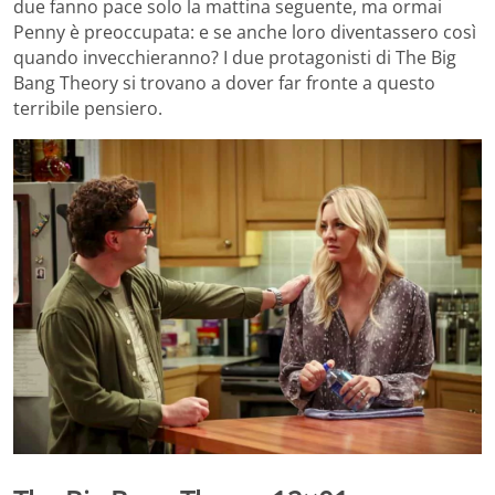
due fanno pace solo la mattina seguente, ma ormai
Penny è preoccupata: e se anche loro diventassero così
quando invecchieranno? I due protagonisti di The Big
Bang Theory si trovano a dover far fronte a questo
terribile pensiero.