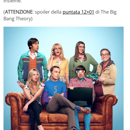
insieme.
(
ATTENZIONE
: spoiler della
puntata 12×01
di The Big
Bang Theory)