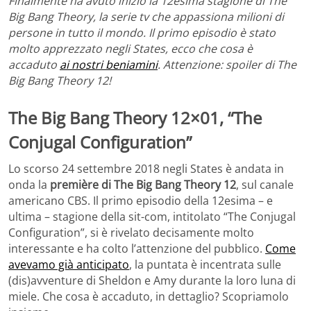
Finalmente ha avuto inizio la 12esima stagione di The
Big Bang Theory, la serie tv che appassiona milioni di
persone in tutto il mondo. Il primo episodio è stato
molto apprezzato negli States, ecco che cosa è
accaduto
ai nostri beniamini
. Attenzione: spoiler di The
Big Bang Theory 12!
The Big Bang Theory 12×01, “The
Conjugal Configuration”
Lo scorso 24 settembre 2018 negli States è andata in
onda la
première di The Big Bang Theory 12
, sul canale
americano CBS. Il primo episodio della 12esima – e
ultima – stagione della sit-com, intitolato “The Conjugal
Configuration”, si è rivelato decisamente molto
interessante e ha colto l’attenzione del pubblico.
Come
avevamo già anticipato
, la puntata è incentrata sulle
(dis)avventure di Sheldon e Amy durante la loro luna di
miele. Che cosa è accaduto, in dettaglio? Scopriamolo