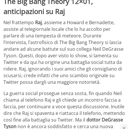
The Big Bang Theory 12×01,
anticipazioni su Raj
Nel frattempo
Raj
, assieme a Howard e Bernadette,
assiste al telegiornale locale che lo ha accolto per
parlare di una tempesta di meteore. Durante
l’intervista, l’astrofisico di The Big Bang Theory si lascia
andare ad alcune battute sul suo collega Neil DeGrasse
Tyson. Questi, dopo aver visto lo show, si lamenta su
Twitter e da qui ha origine una battaglia social tutta da
ridere. Raj, ignorando i suoi amici che gli consigliano di
scusarsi, crede infatti che uno scambio originale su
Twitter possa dargli una maggiore notorietà.
La guerra social prosegue senza sosta, fin quando Neil
chiama al telefono Raj e gli chiede un incontro faccia a
faccia, per continuare a voce questa discussione. Inutile
dire che Raj si spaventa e riattacca il telefono, mettendo
così fine alla battaglia su Twitter. Ma il
dottor DeGrasse
Tyson
non è ancora soddisfatto e cerca una nuova