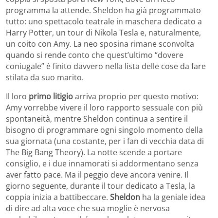
programma la attende. Sheldon ha già programmato
tutto: uno spettacolo teatrale in maschera dedicato a
Harry Potter, un tour di Nikola Tesla e, naturalmente,
un coito con Amy. La neo sposina rimane sconvolta
quando si rende conto che quest’ultimo “dovere
coniugale” è finito davvero nella lista delle cose da fare
stilata da suo marito.
Il loro
primo litigio
arriva proprio per questo motivo:
Amy vorrebbe vivere il loro rapporto sessuale con più
spontaneità, mentre Sheldon continua a sentire il
bisogno di programmare ogni singolo momento della
sua giornata (una costante, per i fan di vecchia data di
The Big Bang Theory). La notte scende a portare
consiglio, e i due innamorati si addormentano senza
aver fatto pace. Ma il peggio deve ancora venire. Il
giorno seguente, durante il tour dedicato a Tesla, la
coppia inizia a battibeccare.
Sheldon
ha la geniale idea
di dire ad alta voce che sua moglie è nervosa