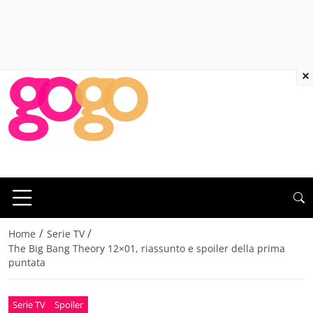
×
/
/
Home
Serie TV
The Big Bang Theory 12×01, riassunto e spoiler della prima
puntata
Serie TV
Spoiler