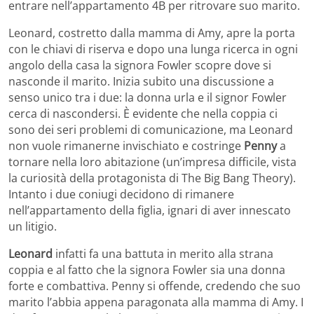
entrare nell’appartamento 4B per ritrovare suo marito.
Leonard, costretto dalla mamma di Amy, apre la porta
con le chiavi di riserva e dopo una lunga ricerca in ogni
angolo della casa la signora Fowler scopre dove si
nasconde il marito. Inizia subito una discussione a
senso unico tra i due: la donna urla e il signor Fowler
cerca di nascondersi. È evidente che nella coppia ci
sono dei seri problemi di comunicazione, ma Leonard
non vuole rimanerne invischiato e costringe
Penny
a
tornare nella loro abitazione (un’impresa difficile, vista
la curiosità della protagonista di The Big Bang Theory).
Intanto i due coniugi decidono di rimanere
nell’appartamento della figlia, ignari di aver innescato
un litigio.
Leonard
infatti fa una battuta in merito alla strana
coppia e al fatto che la signora Fowler sia una donna
forte e combattiva. Penny si offende, credendo che suo
marito l’abbia appena paragonata alla mamma di Amy. I