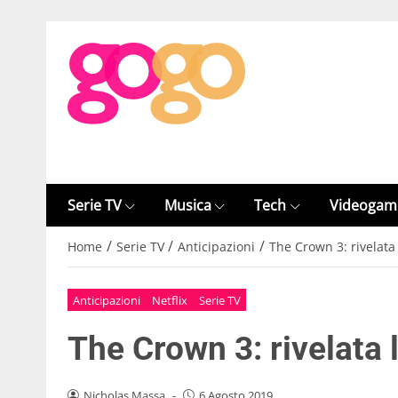
Serie TV
Musica
Tech
Videogam
/
/
/
Home
Serie TV
Anticipazioni
The Crown 3: rivelata 
Anticipazioni
Netflix
Serie TV
The Crown 3: rivelata l
Nicholas Massa
-
6 Agosto 2019