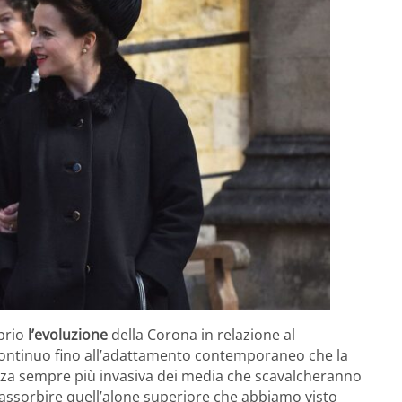
oprio
l’evoluzione
della Corona in relazione al
ntinuo fino all’adattamento contemporaneo che la
za sempre più invasiva dei media che scavalcheranno
e assorbire quell’alone superiore che abbiamo visto