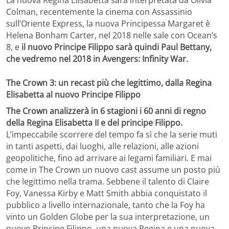
Colman, recentemente la cinema con Assassinio
sull’Oriente Express, la nuova Principessa Margaret è
Helena Bonham Carter, nel 2018 nelle sale con Ocean’s
8, e
il nuovo Principe Filippo sarà quindi Paul Bettany,
che vedremo nel 2018 in Avengers: Infinity War.
The Crown 3: un recast più che legittimo, dalla Regina
Elisabetta al nuovo Principe Filippo
The Crown analizzerà in 6 stagioni i 60 anni di regno
della Regina Elisabetta II e del principe Filippo.
L’impeccabile scorrere del tempo fa sì che la serie muti
in tanti aspetti, dai luoghi, alle relazioni, alle azioni
geopolitiche, fino ad arrivare ai legami familiari. E mai
come in The Crown un nuovo cast assume un posto più
che legittimo nella trama. Sebbene il talento di Claire
Foy, Vanessa Kirby e Matt Smith abbia conquistato il
pubblico a livello internazionale, tanto che la Foy ha
vinto un Golden Globe per la sua interpretazione, un
nuovo Principe Filippo, una nuova Regina e una nuova