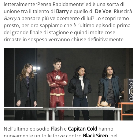
letteralmente ‘Pensa Rapidamente’ ed è una sorta di
unione tra il talento di
Barry
e quello di
De Voe
. Riuscirà
Barry
a pensare più velocemente di lui? Lo scopriremo
presto, per ora sappiamo che è l’ultimo episodio prima
del grande finale di stagione e quindi molte cose
rimaste in sospeso verranno chiuse definitivamente.
Nell’ultimo episodio
Flash
e
Capitan Cold
hanno
nuovamente unito le forze contro
Black
Siren
, nel