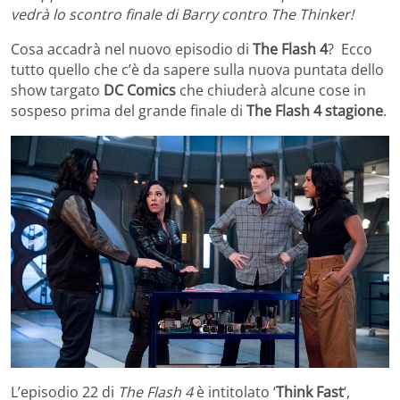
vedrà lo scontro finale di Barry contro The Thinker!
Cosa accadrà nel nuovo episodio di
The Flash 4
? Ecco
tutto quello che c’è da sapere sulla nuova puntata dello
show targato
DC Comics
che chiuderà alcune cose in
sospeso prima del grande finale di
The Flash 4 stagione
.
L’episodio 22 di
The Flash 4
è intitolato ‘
Think Fast
‘,