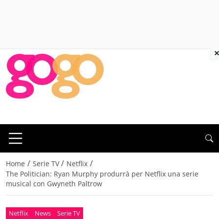
×
/
/
/
Home
Serie TV
Netflix
The Politician: Ryan Murphy produrrà per Netflix una serie
musical con Gwyneth Paltrow
Netflix
News
Serie TV