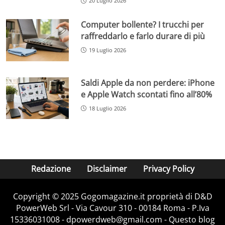
20 Luglio 2026
Computer bollente? I trucchi per
raffreddarlo e farlo durare di più
19 Luglio 2026
Saldi Apple da non perdere: iPhone
e Apple Watch scontati fino all’80%
18 Luglio 2026
Redazione
Disclaimer
Privacy Policy
Copyright © 2025 Gogomagazine.it proprietà di D&D
PowerWeb Srl - Via Cavour 310 - 00184 Roma - P.Iva
15336031008 - dpowerdweb@gmail.com - Questo blog