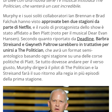
di Glee con una nuova serie TV musical intitolata The
Politician, che vanterà un cast incredibile.
Murphy e i suoi soliti collaboratori Ian Brennan e Brad
Falchuk hanno visto
approvate ben due stagioni da
parte di Netflix
, e il ruolo di protagonista dello show è
stato affidato a Ben Platt (noto per il musical Dear Evan
Hansen). Secondo quanto riportato da
Deadline
,
Barbra
Streisand e Gwyneth Paltrow sarebbero in trattative per
unirsi a The Politician
, che avrà un format semi-
antologico basando ogni stagione su una delle corse
politiche di Platt. Se tutto dovesse andare per il verso
giusto, Murphy dirigerà il pilot di The Politician e la
Streisand farà il suo ritorno alla regia in più episodi
della prima stagione.