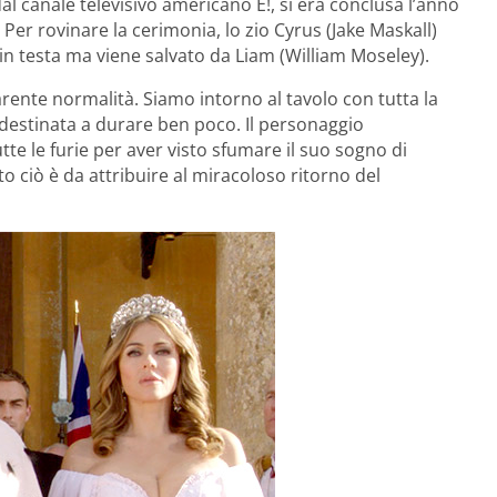
al canale televisivo americano E!, si era conclusa l’anno
er rovinare la cerimonia, lo zio Cyrus (Jake Maskall)
po in testa ma viene salvato da Liam (William Moseley).
rente normalità. Siamo intorno al tavolo con tutta la
 destinata a durare ben poco. Il personaggio
tte le furie per aver visto sfumare il suo sogno di
to ciò è da attribuire al miracoloso ritorno del