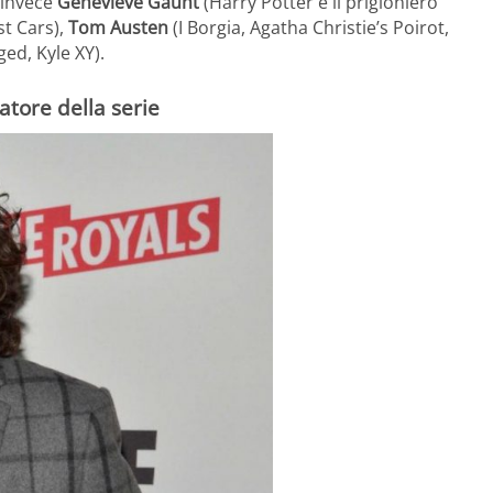
 invece
Genevieve Gaunt
(Harry Potter e il prigioniero
st Cars),
Tom Austen
(I Borgia, Agatha Christie’s Poirot,
ed, Kyle XY).
atore della serie