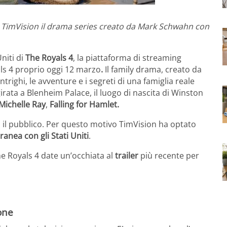
di TimVision il drama series creato da Mark Schwahn con
niti di
The Royals 4
, la piattaforma di streaming
als 4 proprio oggi 12 marzo
.
Il family drama, creato da
righi, le avventure e i segreti di una famiglia reale
rata a Blenheim Palace, il luogo di nascita di Winston
Michelle Ray
,
Falling for Hamlet.
 il pubblico. Per questo motivo TimVision ha optato
anea con gli Stati Uniti
.
e Royals 4 date un’occhiata al
trailer
più recente per
one