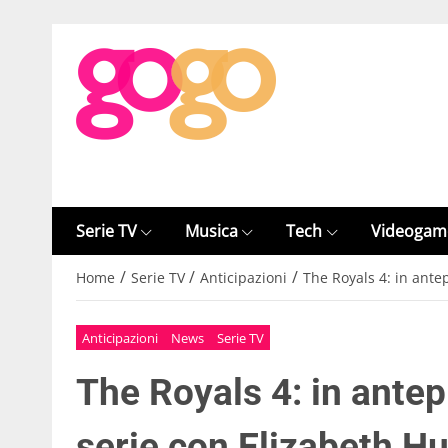
Serie TV
Musica
Tech
Videogam
/
/
/
Home
Serie TV
Anticipazioni
The Royals 4: in ante
Anticipazioni
News
Serie TV
The Royals 4: in ante
serie con Elizabeth Hu