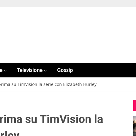
e
Televisione
Gossip
prima su TimVision la serie con Elizabeth Hurley
prima su TimVision la
rley