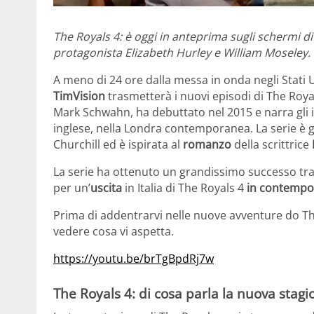
The Royals 4: è oggi in anteprima sugli schermi 
protagonista Elizabeth Hurley e William Moseley.
A meno di 24 ore dalla messa in onda negli Stati U
TimVision
trasmetterà i nuovi episodi di The Roy
Mark Schwahn, ha debuttato nel 2015 e narra gli int
inglese, nella Londra contemporanea. La serie è gi
Churchill ed è ispirata al
romanzo
della scrittrice
La serie ha ottenuto un grandissimo successo tra
per un’
uscita
in Italia di The Royals 4
in contempor
Prima di addentrarvi nelle nuove avventure do Th
vedere cosa vi aspetta.
https://youtu.be/brTgBpdRj7w
The Royals 4: di cosa parla la nuova stagi