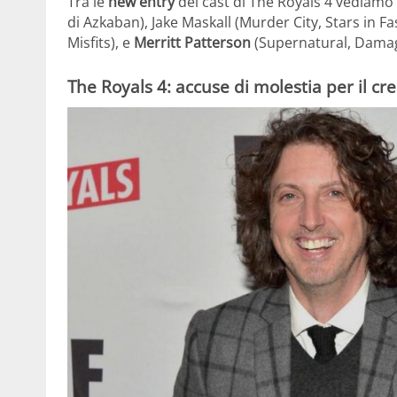
Tra le
new entry
del cast di The Royals 4 vediamo
di Azkaban), Jake Maskall (Murder City, Stars in Fa
Misfits), e
Merritt Patterson
(Supernatural, Damag
The Royals 4: accuse di molestia per il cre