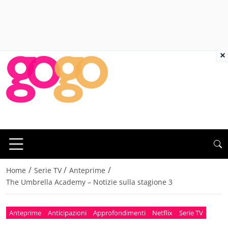
×
/
/
/
Home
Serie TV
Anteprime
The Umbrella Academy – Notizie sulla stagione 3
Anteprime
Anticipazioni
Approfondimenti
Netflix
Serie TV