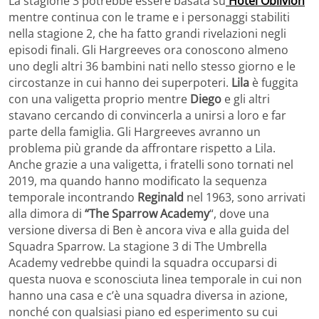
La stagione 3 potrebbe essere basata su
Hotel Oblivion
mentre continua con le trame e i personaggi stabiliti
nella stagione 2, che ha fatto grandi rivelazioni negli
episodi finali. Gli Hargreeves ora conoscono almeno
uno degli altri 36 bambini nati nello stesso giorno e le
circostanze in cui hanno dei superpoteri.
Lila
è fuggita
con una valigetta proprio mentre
Diego
e gli altri
stavano cercando di convincerla a unirsi a loro e far
parte della famiglia. Gli Hargreeves avranno un
problema più grande da affrontare rispetto a Lila.
Anche grazie a una valigetta, i fratelli sono tornati nel
2019, ma quando hanno modificato la sequenza
temporale incontrando
Reginald
nel 1963, sono arrivati ​​
alla dimora di
“The Sparrow Academy
“, dove una
versione diversa di Ben è ancora viva e alla guida del
Squadra Sparrow. La stagione 3 di The Umbrella
Academy vedrebbe quindi la squadra occuparsi di
questa nuova e sconosciuta linea temporale in cui non
hanno una casa e c’è una squadra diversa in azione,
nonché con qualsiasi piano ed esperimento su cui