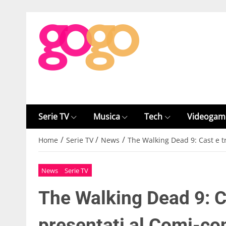
Serie TV
Musica
Tech
Videogam
/
/
/
Home
Serie TV
News
The Walking Dead 9: Cast e t
News
Serie TV
The Walking Dead 9: Ca
presentati al Comi-co