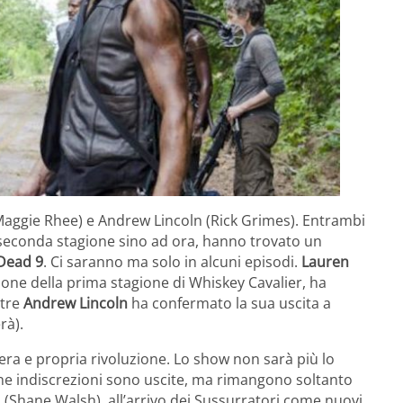
(Maggie Rhee) e Andrew Lincoln (Rick Grimes). Entrambi
a seconda stagione sino ad ora, hanno trovato un
Dead 9
. Ci saranno ma solo in alcuni episodi.
Lauren
ione della prima stagione di Whiskey Cavalier, ha
ntre
Andrew Lincoln
ha confermato la sua uscita a
rà).
a e propria rivoluzione. Lo show non sarà più lo
e indiscrezioni sono uscite, ma rimangono soltanto
l
(Shane Walsh), all’arrivo dei Sussurratori come nuovi