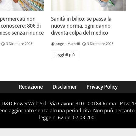
upermercati non
Sanità in bilico: se passa la
i conoscere: 80€ di
nuova norma, ogni danno
 mese senza rinunce
diventa colpa del medico
3 Dicembre 2025
Angela Marrelli
3 Dicembre 2025
Leggi di più
Redazione
Disclaimer
Privacy Policy
i D&D PowerWeb Srl - Via Cavour 310 - 00184 Roma - P.Iv
iene aggiornato senza alcuna periodicità. Non può pertanto 
legge n. 62 del 07.03.2001