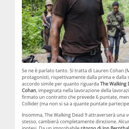
Se ne è parlato tanto. Si tratta di Lauren Cohan 
protagonisti, rispettivamente dalla prima e dall
accordo simile per quanto riguarda
The Walking 
Cohan
, impegnata nella lavorazione della lavoraz
firmato un contratto che prevede 6 puntate, me
Collider (ma non si sa a quante puntate partecipe
Insomma, The Walking Dead 9 attraverserà una ver
stesso, cambierà completamente direzione. Alcun
ipotesi. Da un improbabile
ritorno di Jon Berntha