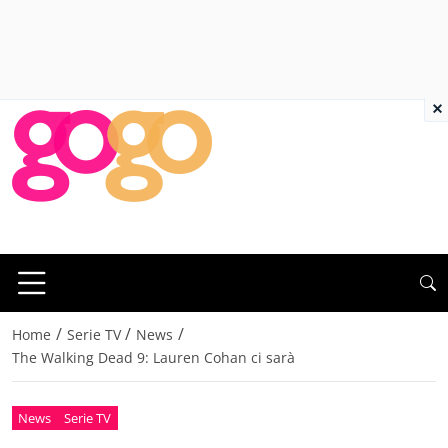
×
/
/
/
Home
Serie TV
News
The Walking Dead 9: Lauren Cohan ci sarà
News
Serie TV