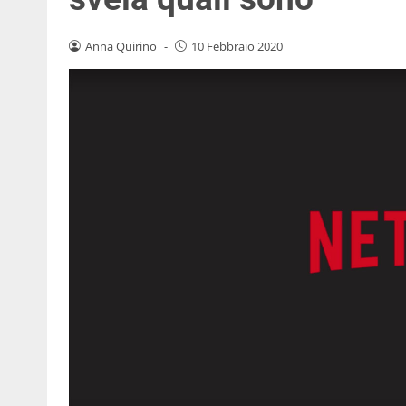
Anna Quirino
-
10 Febbraio 2020