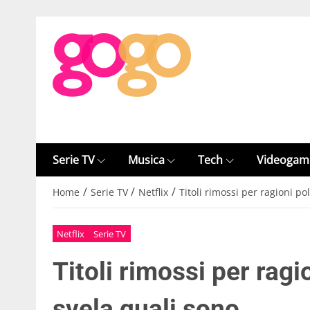
Serie TV
Musica
Tech
Videogam
/
/
/
Home
Serie TV
Netflix
Titoli rimossi per ragioni pol
Netflix
Serie TV
Titoli rimossi per ragio
svela quali sono