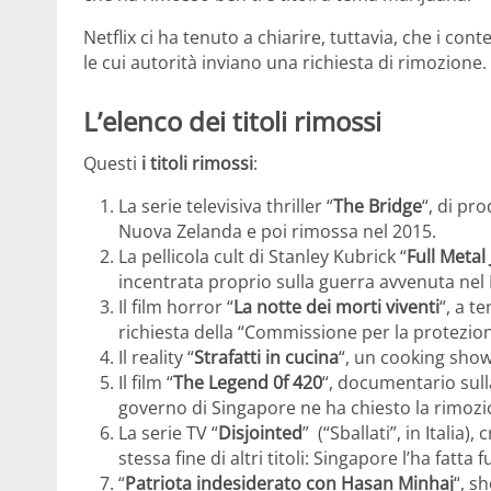
Netflix ci ha tenuto a chiarire, tuttavia, che i con
le cui autorità inviano una richiesta di rimozione.
L’elenco dei titoli rimossi
Questi
i titoli rimossi
:
La serie televisiva thriller “
The Bridge
“, di pr
Nuova Zelanda e poi rimossa nel 2015.
La pellicola cult di Stanley Kubrick “
Full Metal
incentrata proprio sulla guerra avvenuta nel
Il film horror “
La notte dei morti viventi
“, a t
richiesta della “Commissione per la protezion
Il reality “
Strafatti in cucina
“, un cooking show
Il film “
The Legend 0f 420
“, documentario sulla
governo di Singapore ne ha chiesto la rimozi
La serie TV “
Disjointed
” (“Sballati”, in Italia
stessa fine di altri titoli: Singapore l’ha fatta 
“
Patriota indesiderato con Hasan Minhaj
“, s