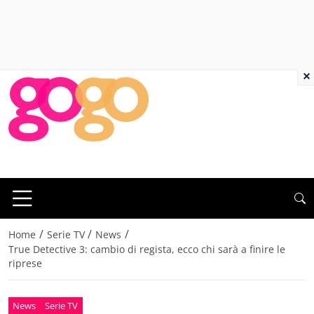
×
/
/
/
Home
Serie TV
News
True Detective 3: cambio di regista, ecco chi sarà a finire le
riprese
News
Serie TV