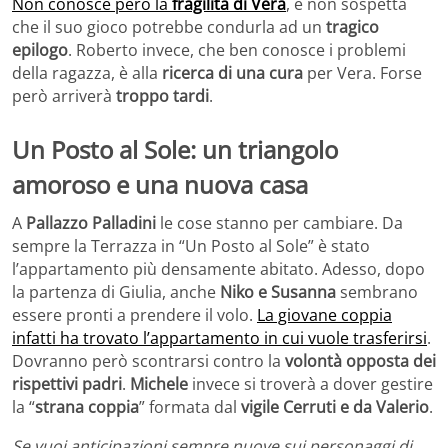
Non conosce però la
fragilità di Vera
, e non sospetta
che il suo gioco potrebbe condurla ad un
tragico
epilogo
. Roberto invece, che ben conosce i problemi
della ragazza, è alla
ricerca di una cura
per Vera. Forse
però arriverà
troppo tardi
.
Un Posto al Sole: un triangolo
amoroso e una nuova casa
A
Pallazzo Palladini
le cose stanno per cambiare. Da
sempre la Terrazza in “Un Posto al Sole” è stato
l’appartamento più densamente abitato. Adesso, dopo
la partenza di Giulia, anche
Niko e Susanna
sembrano
essere pronti a prendere il volo.
La giovane coppia
infatti ha trovato l’appartamento in cui vuole trasferirsi
.
Dovranno però scontrarsi contro la
volontà opposta dei
rispettivi padri
.
Michele
invece si troverà a dover gestire
la “
strana coppia
” formata dal
vigile Cerruti e da Valerio
.
Se vuoi anticipazioni sempre nuove sui personaggi di