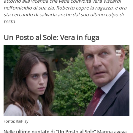
attorno alla vicenda che vede coinvolta vera Viscardi
nell’omicidio di sua zia. Roberto copre la ragazza, e ora
sta cercando di salvarla anche dal suo ultimo colpo di
testa
Un Posto al Sole: Vera in fuga
Fonte: RaiPlay
Nelle
ultime puntate di “Un Posto al Sole”
Marina aveva