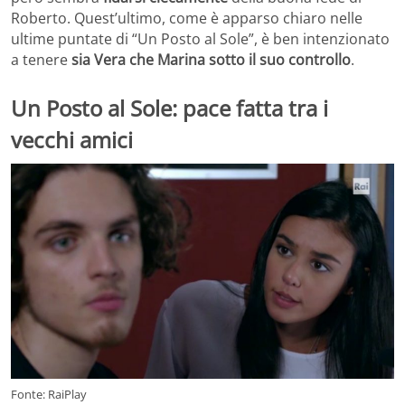
Roberto. Quest’ultimo, come è apparso chiaro nelle
ultime puntate di “Un Posto al Sole”, è ben intenzionato
a tenere
sia Vera che Marina sotto il suo controllo
.
Un Posto al Sole: pace fatta tra i
vecchi amici
Fonte: RaiPlay