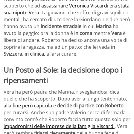
scoperto che ad
assassinare Veronica Viscardi era stata
sua nipote Vera.
La giovane, che soffre di gravi squilibri
mentali, ha cercato di uccidere la Giordano. Le due però
hanno avuto un
incidente stradale
in cui
Marina
ha
avuto la peggio: ora la donna è
in coma
mentre
Vera
è
libera di andare. Roberto ha deciso ancora una volta di
coprire la ragazza, ma ad un patto: che lei vada
in
Svizzera, in clinica,
a farsi curare.
Un Posto al Sole: la decisione dopo i
ripensamenti
Vera ha però paura che Marina, risvegliandosi, dica
quello che ha scoperto. Dopo aver a lungo tentennato,
alla fine però capitola
e
decide di partire con Roberto
per curarsi. Anche suo padre Valerio cerca di fermarla,
convinto com’è che Roberto faccia tutto questo solo per
impadronirsi delle imprese della famiglia Viscardi
. Vera
però sembra
fidarsi ciecamente
della buona fede di