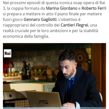
Nei prossimi episodi di questa iconica soap opera di Rai
3, la coppia formata da
Marina Giordano
e
Roberto Ferri
si prepara a mettere in atto il piano finale per mettere
fuori gioco
Gennaro Gagliotti
. L’obiettivo è
riappropriarsi del controllo dei
Cantieri Flegrei
, una
realtà cruciale per le loro ambizioni e per la stabilità
economica della famiglia.