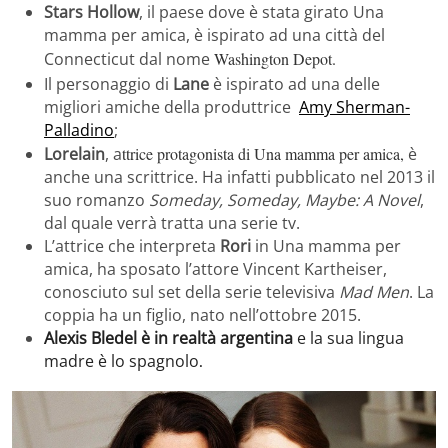
Stars Hollow
, il paese dove è stata girato Una
mamma per amica, è ispirato ad una città del
Connecticut dal nome
Washington Depot.
Il personaggio di
Lane
è ispirato ad una delle
migliori amiche della produttrice
Amy Sherman-
Palladino
;
Lorelain
, a
ttrice protagonista di Una mamma per amica,
è
anche una scrittrice. Ha infatti pubblicato nel 2013 il
suo romanzo
Someday, Someday, Maybe: A Novel
,
dal quale verrà tratta una serie tv.
L’attrice che interpreta
Rori
in Una mamma per
amica, ha sposato l’attore Vincent Kartheiser,
conosciuto sul set della serie televisiva
Mad Men
. La
coppia ha un figlio, nato nell’ottobre 2015.
Alexis Bledel
è in realtà
argentina
e la sua lingua
madre è lo spagnolo
.