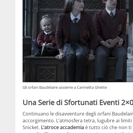
Gli orfani Baudelaire assieme a Carmelita Ghette
Una Serie di Sfortunati Eventi 2×
Continuano le disavventure degli orfani Baudela
accorgimento. L’atmosfera tetra, lugubre ai limi
Snicket.
L’atroce accademia
è tutto ciò che non ti