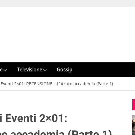
e
Televisione
Gossip
i Eventi 2×01: RECENSIONE – L’atroce accademia (Parte 1)
i Eventi 2×01:
e accademia (Parte 1)