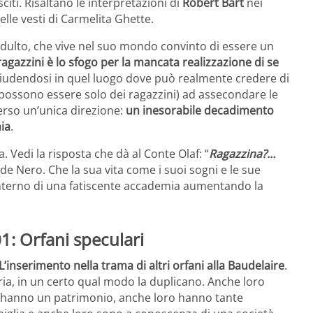
sciti. Risaltano le interpretazioni di
Robert Bart
nei
elle vesti di Carmelita Ghette.
adulto, che vive nel suo mondo convinto di essere un
 ragazzini è lo sfogo per la mancata realizzazione di se
iudendosi in quel luogo dove può realmente credere di
o possono essere solo dei ragazzini) ad assecondare le
erso un’unica direzione:
un inesorabile decadimento
mia
.
 Vedi la risposta che dà al Conte Olaf: “
Ragazzina?…
ide Nero. Che la sua vita come i suoi sogni e le sue
interno di una fatiscente accademia aumentando la
1: Orfani speculari
L’inserimento nella trama di altri orfani alla Baudelaire
.
ria, in un certo qual modo la duplicano. Anche loro
o hanno un patrimonio, anche loro hanno tante