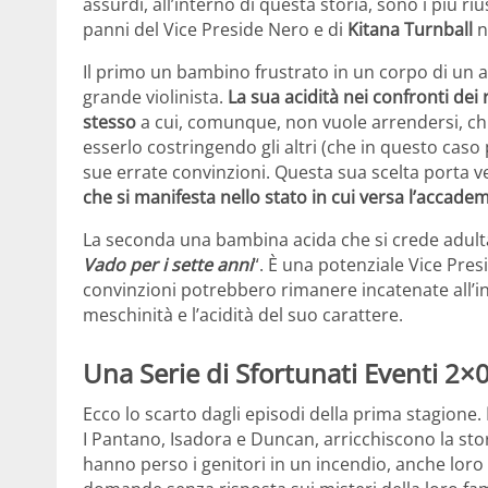
assurdi, all’interno di questa storia, sono i più riu
panni del Vice Preside Nero e di
Kitana Turnball
n
Il primo un bambino frustrato in un corpo di un 
grande violinista.
La sua acidità nei confronti dei
stesso
a cui, comunque, non vuole arrendersi, ch
esserlo costringendo gli altri (che in questo cas
sue errate convinzioni. Questa sua scelta porta v
che si manifesta nello stato in cui versa l’accade
La seconda una bambina acida che si crede adulta.
Vado per i sette anni
“. È una potenziale Vice Pres
convinzioni potrebbero rimanere incatenate all’
meschinità e l’acidità del suo carattere.
Una Serie di Sfortunati Eventi 2×0
Ecco lo scarto dagli episodi della prima stagione.
I Pantano, Isadora e Duncan, arricchiscono la sto
hanno perso i genitori in un incendio, anche lor