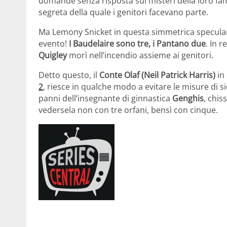
domande senza risposta sui misteri della loro fa
segreta della quale i genitori facevano parte.
Ma Lemony Snicket in questa simmetrica specularit
evento!
I Baudelaire sono tre, i Pantano due
. In r
Quigley
morì nell’incendio assieme ai genitori.
Detto questo, il
Conte Olaf (Neil Patrick Harris)
in
2
, riesce in qualche modo a evitare le misure di s
panni dell’insegnante di ginnastica
Genghis
, chis
vedersela non con tre orfani, bensì con cinque.