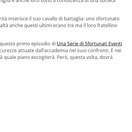
miglia e anche loro sono a conoscenza di una società
à inserisce il suo cavallo di battaglia: uno sfortunato
ealtà anche questi ultimi erano tre ma il loro fratellino
 questo primo episodio di
Una Serie di Sfortunati Eventi
icurezze attuate dall’accademia nei suoi confronti. E nei
sà quale piano escogiterà. Però, questa volta, dovrà