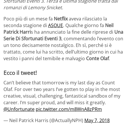
Sfortunati Eventi 3. Terza e ultima stagione tratta dai
romanzi di Lemony Snicket.
Poco più di un mese fa
Netflix
aveva rilasciato la
seconda stagione di
ASOUE
. Qualche giorno fa
Neil
Patrick Harri
s ha annunciato la fine delle riprese di
Una
Serie Di Sfortunati Eventi 3
, commentando l’evento con
un tono decisamente nostalgico. Eh sì, perché si è
trattato, come lui ha scritto, dell’ultimo giorno in cui ha
vestito i panni del temibile e malvagio
Conte Olaf
.
Ecco il tweet!
Can’t believe that tomorrow is my last day as Count
Olaf. For over two years I’ve gotten to play in the most
creative, visual, challenging, fantastical sandbox of my
career. I’m super proud, and will miss it greatly.
@Unfortunate
pic.twitter.com/m8WnA8zPRm
— Neil Patrick Harris (@ActuallyNPH)
May 7, 2018