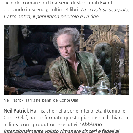
ciclo dei romanzi di Una Serie di Sfortunati Eventi
portando in scena gli ultimi 4 libri:
La scivolosa scarpata,
L’atro antro, Il penultimo pericolo e La fine
.
Neil Patrick Harris nei panni del Conte Olaf
Neil Patrick Harris
, che nella serie interpreta il temibile
Conte Olaf, ha confermato questo piano e ha dichiarato,
in linea con i produttori esecutivi: “
Abbiamo
intenzionalmente voluto rimanere
sinceri e fedeli ai