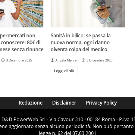
upermercati non
Sanità in bilico: se passa la
i conoscere: 80€ di
nuova norma, ogni danno
 mese senza rinunce
diventa colpa del medico
3 Dicembre 2025
Angela Marrelli
3 Dicembre 2025
Leggi di più
Redazione
Disclaimer
Privacy Policy
i D&D PowerWeb Srl - Via Cavour 310 - 00184 Roma - P.Iv
iene aggiornato senza alcuna periodicità. Non può pertanto 
legge n. 62 del 07.03.2001