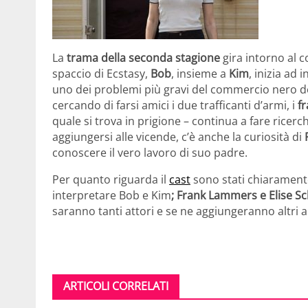
La
trama della seconda stagione
gira intorno al c
spaccio di Ecstasy,
Bob
, insieme a
Kim
, inizia ad 
uno dei problemi più gravi del commercio nero de
cercando di farsi amici i due trafficanti d’armi, i
fr
quale si trova in prigione – continua a fare ricerch
aggiungersi alle vicende, c’è anche la curiosità di
conoscere il vero lavoro di suo padre.
Per quanto riguarda il
cast
sono stati chiaramente
interpretare Bob e Kim
; Frank Lammers e Elise 
saranno tanti attori e se ne aggiungeranno altr
ARTICOLI CORRELATI