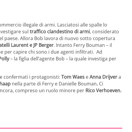
ommercio illegale di armi. Lasciatosi alle spalle lo
investigare sul
traffico clandestino di armi
, considerato
l paese. Allora Bob lavora di nuovo sotto copertura
atelli Laurent e JP Berger
. Intanto Ferry Bouman – il
e per capire chi sono i due agenti infiltrati. Ad
Polly
– la figlia dell’agente Bob – la quale investiga per
 confermati i protagonisti:
Tom Waes
e
Anna Drijver
a
Schaap
nella parte di Ferry e Danielle Bouman
.
Ci
i ancora, compreso un ruolo minore per
Rico Verhoeven.