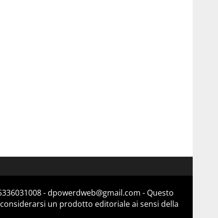
a 15336031008 - dpowerdweb@gmail.com - Questo
considerarsi un prodotto editoriale ai sensi della