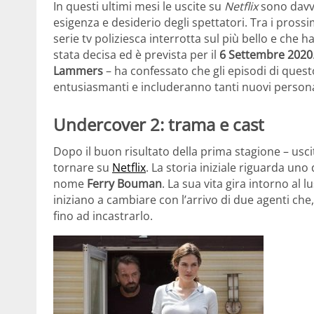
In questi ultimi mesi le uscite su
Netflix
sono davve
esigenza e desiderio degli spettatori. Tra i prossi
serie tv poliziesca interrotta sul più bello e che h
stata decisa ed è prevista per il
6 Settembre 2020
Lammers
– ha confessato che gli episodi di ques
entusiasmanti e includeranno tanti nuovi person
Undercover 2: trama e cast
Dopo il buon risultato della prima stagione – usci
tornare su
Netflix
. La storia iniziale riguarda uno
nome
Ferry Bouman
. La sua vita gira intorno al l
iniziano a cambiare con l’arrivo di due agenti che
fino ad incastrarlo.