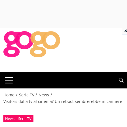
×
/
/
/
Home
Serie TV
News
Visitors dalla tv al cinema? Un reboot sembrerebbe in cantiere
News
Serie TV