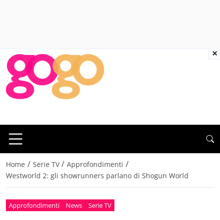
×
/
/
/
Home
Serie TV
Approfondimenti
Westworld 2: gli showrunners parlano di Shogun World
Approfondimenti
News
Serie TV