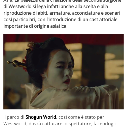
Asia.
La bellezza della creazione della seconda stagione
di Westworld si lega infatti anche alla scelta e alla
riproduzione di abiti, armature, acconciature e scenari
così particolari, con l’introduzione di un cast attoriale
importante di origine asiatica
.
Il parco di
Shogun World
, così come è stato per
Westworld, dovrà catturare lo spettatore, facendogli