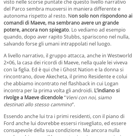
visto nelle scorse puntate che questo livello narrativo
del Parco sembra muoversi in maniera differente e
autonoma rispetto al resto. N
on solo non rispondono ai
comandi di Maeve, ma sembrano avere un grande
potere, ancora non spiegato
. Lo vediamo ad esempio
quando, dopo aver rapito Stubbs, spariscono nel nulla,
salvando forse gli umani intrappolati nel luogo.
A livello narrativo, il gruppo attacca, anche in Westworld
2×06, la casa dei ricordi di Maeve, nella quale lei viveva
con la figlia. Ed è qui che i Ghost Nation e la donna si
rincontrano, dove Akecheta, il primo Residente e colui
che abbiamo incontrato nel flashback in cui Logan
incontra per la prima volta gli androidi.
L’indiano si
rivolge a Maeve dicendole
“
Vieni con noi, siamo
destinati allo stesso cammino
“.
Essendo anche lui tra i primi residenti, con il piano di
Ford anche lui dovrebbe essersi risvegliato, ed essere
consapevole della sua condizione. Ma ancora nulla