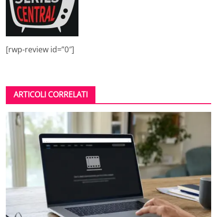
[rwp-review id=”0″]
ARTICOLI CORRELATI