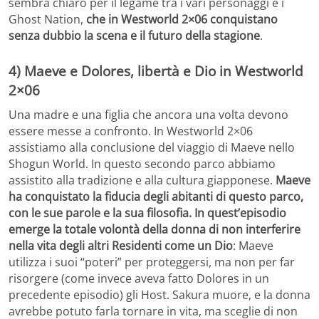
sembra chiaro per il legame tra i vari personaggi e i
Ghost Nation,
che in Westworld 2×06 conquistano
senza dubbio la scena e il futuro della stagione
.
4) Maeve e Dolores, libertà e Dio in Westworld
2×06
Una madre e una figlia che ancora una volta devono
essere messe a confronto. In Westworld 2×06
assistiamo alla conclusione del viaggio di Maeve nello
Shogun World. In questo secondo parco abbiamo
assistito alla tradizione e alla cultura giapponese.
Maeve
ha conquistato la fiducia degli abitanti di questo parco,
con le sue parole e la sua filosofia. In quest’episodio
emerge la totale volontà della donna di non interferire
nella vita degli altri Residenti come un Dio
: Maeve
utilizza i suoi “poteri” per proteggersi, ma non per far
risorgere (come invece aveva fatto Dolores in un
precedente episodio) gli Host. Sakura muore, e la donna
avrebbe potuto farla tornare in vita, ma sceglie di non