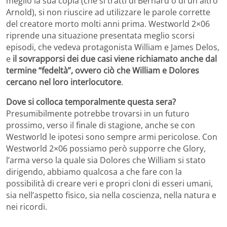
meglio la sua copia (che si tratti di Bernard o di un altro
Arnold), si non riuscire ad utilizzare le parole corrette
del creatore morto molti anni prima. Westworld 2×06
riprende una situazione presentata meglio scorsi
episodi, che vedeva protagonista William e James Delos,
e
il sovrapporsi dei due casi viene richiamato anche dal
termine “fedeltà”, ovvero ciò che William e Dolores
cercano nel loro interlocutore
.
Dove si colloca temporalmente questa sera?
Presumibilmente potrebbe trovarsi in un futuro
prossimo, verso il finale di stagione, anche se con
Westworld le ipotesi sono sempre armi pericolose. Con
Westworld 2×06 possiamo però supporre che Glory,
l’arma verso la quale sia Dolores che William si stato
dirigendo, abbiamo qualcosa a che fare con la
possibilità di creare veri e propri cloni di esseri umani,
sia nell’aspetto fisico, sia nella coscienza, nella natura e
nei ricordi.