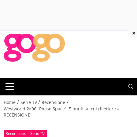
×
/
/
/
Home
Serie TV
Recensione
Westworld 2×06 “Phase Space”: 5 punti su cui riflettere –
RECENSIONE
Recensione
Serie TV