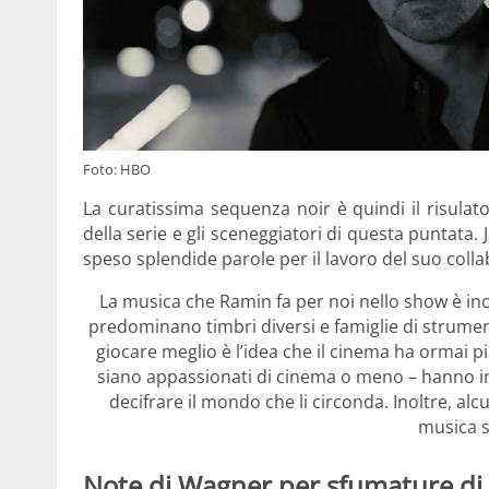
Foto: HBO
La curatissima sequenza noir è quindi il risulat
della serie e gli sceneggiatori di questa puntata. 
speso splendide parole per il lavoro del suo coll
La musica che Ramin fa per noi nello show è inc
predominano timbri diversi e famiglie di strument
giocare meglio è l’idea che il cinema ha ormai più
siano appassionati di cinema o meno – hanno in
decifrare il mondo che li circonda. Inoltre, alc
musica s
Note di Wagner per sfumature di 