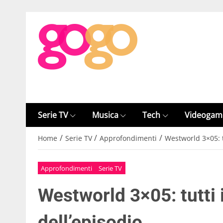
Serie TV
Musica
Tech
Videogam
/
/
/
Home
Serie TV
Approfondimenti
Westworld 3×05: tu
Approfondimenti
Serie TV
Westworld 3×05: tutti 
dell’episodio