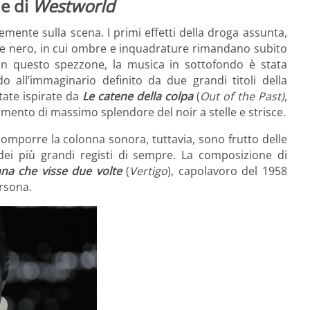
ne di
Westworld
mente sulla scena. I primi effetti della droga assunta,
co e nero, in cui ombre e inquadrature rimandano subito
 In questo spezzone, la musica in sottofondo è stata
all’immaginario definito da due grandi titoli della
tate ispirate da
Le catene della colpa
(
Out of the Past)
,
mento di massimo splendore del noir a stelle e strisce.
omporre la colonna sonora, tuttavia, sono frutto delle
dei più grandi registi di sempre. La composizione di
na che visse due volte
(
Vertigo
), capolavoro del 1958
rsona.