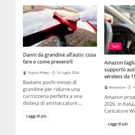
Tech
Danni da grandine all’auto: cosa
fare e come prevenirli
Amazon taglia
supporto auto
Sophia Allegri
16 Luglio 2026
wireless da 
Bastano pochi minuti di
Redazione
1
grandine per ridurre una
carrozzeria perfetta a una
Amazon propo
distesa di ammaccature.…
2026, in Ital
Caricatore W
Leggi di più
Leggi di più