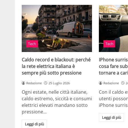
Tech
Tech
Caldo record e blackout: perché
IPhone surris
la rete elettrica italiana è
cosa fare sub
sempre più sotto pressione
tornare a car
Redazione
25 Luglio 2026
Redazione
2
Ogni estate, nelle città italiane,
Con il caldo es
caldo estremo, siccità e consumi
utenti posson
elettrici elevati mandano sotto
iPhone surri
pressione…
Leggi di più
Leggi di più