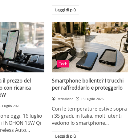
Leggi di più
Tech
 il prezzo del
Smartphone bollente? I trucchi
 con ricarica
per raffreddarlo e proteggerlo
15W
Redazione
15 Luglio 2026
6 Luglio 2026
Con le temperature estive sopra
ne oggi, 16 luglio
i 35 gradi, in Italia, molti utenti
ia, il NOHON 15W Qi
vedono lo smartphone…
ireless Auto…
Leggi di più