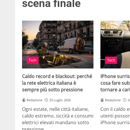
scena finale
Tech
Tech
Caldo record e blackout: perché
IPhone surris
la rete elettrica italiana è
cosa fare sub
sempre più sotto pressione
tornare a car
Redazione
25 Luglio 2026
Redazione
2
Ogni estate, nelle città italiane,
Con il caldo es
caldo estremo, siccità e consumi
utenti posson
elettrici elevati mandano sotto
iPhone surri
pressione…