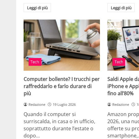
Leggi di più
Leggi di più
Tech
Tech
Computer bollente? I trucchi per
Saldi Apple d
raffreddarlo e farlo durare di
iPhone e App
più
fino all’80%
Redazione
19 Luglio 2026
Redazione
1
Quando il computer si
Amazon propo
surriscalda, in casa o in ufficio,
2026, una nuo
soprattutto durante l’estate o
offerte su pr
dopo…
smartphone,