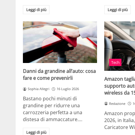
Leggi di più
Leggi di più
Tech
Danni da grandine all’auto: cosa
fare e come prevenirli
Amazon taglia
supporto auto
Sophia Allegri
16 Luglio 2026
wireless da 
Bastano pochi minuti di
Redazione
1
grandine per ridurre una
carrozzeria perfetta a una
Amazon propo
distesa di ammaccature.…
2026, in Ital
Caricatore W
Leggi di più