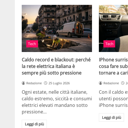
Tech
Tech
Caldo record e blackout: perché
IPhone surris
la rete elettrica italiana è
cosa fare sub
sempre più sotto pressione
tornare a car
Redazione
25 Luglio 2026
Redazione
2
Ogni estate, nelle città italiane,
Con il caldo es
caldo estremo, siccità e consumi
utenti posson
elettrici elevati mandano sotto
iPhone surri
pressione…
Leggi di più
Leggi di più