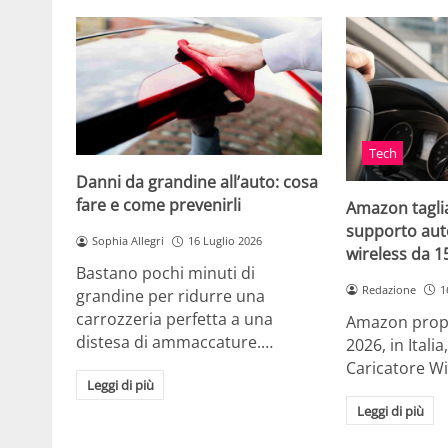
Tech
Danni da grandine all’auto: cosa
fare e come prevenirli
Amazon taglia
supporto auto
Sophia Allegri
16 Luglio 2026
wireless da 
Bastano pochi minuti di
Redazione
1
grandine per ridurre una
carrozzeria perfetta a una
Amazon propo
distesa di ammaccature.…
2026, in Ital
Caricatore W
Leggi di più
Leggi di più