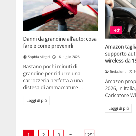
Tech
Danni da grandine all’auto: cosa
fare e come prevenirli
Amazon taglia
supporto auto
Sophia Allegri
16 Luglio 2026
wireless da 
Bastano pochi minuti di
Redazione
1
grandine per ridurre una
carrozzeria perfetta a una
Amazon propo
distesa di ammaccature.…
2026, in Ital
Caricatore W
Leggi di più
Leggi di più
...
1
2
3
1251