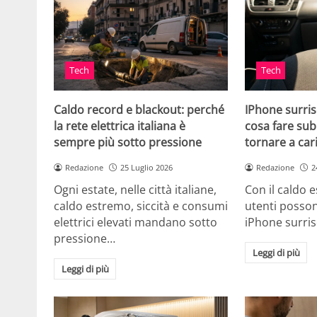
Tech
Tech
Caldo record e blackout: perché
IPhone surris
la rete elettrica italiana è
cosa fare sub
sempre più sotto pressione
tornare a car
Redazione
25 Luglio 2026
Redazione
2
Ogni estate, nelle città italiane,
Con il caldo es
caldo estremo, siccità e consumi
utenti posson
elettrici elevati mandano sotto
iPhone surri
pressione…
Leggi di più
Leggi di più