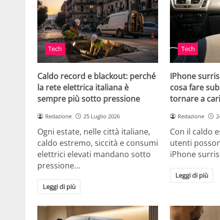
Tech
Tech
Caldo record e blackout: perché
IPhone surris
la rete elettrica italiana è
cosa fare sub
sempre più sotto pressione
tornare a car
Redazione
25 Luglio 2026
Redazione
2
Ogni estate, nelle città italiane,
Con il caldo es
caldo estremo, siccità e consumi
utenti posson
elettrici elevati mandano sotto
iPhone surri
pressione…
Leggi di più
Leggi di più