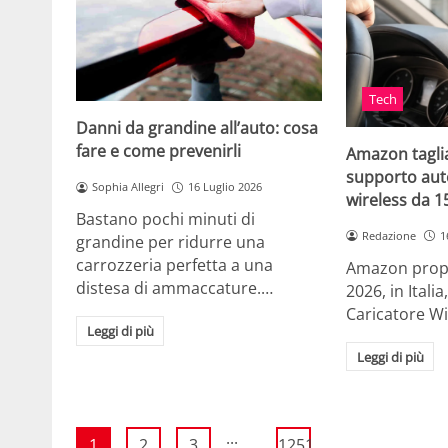
Tech
Danni da grandine all’auto: cosa
fare e come prevenirli
Amazon taglia
supporto auto
Sophia Allegri
16 Luglio 2026
wireless da 
Bastano pochi minuti di
Redazione
1
grandine per ridurre una
carrozzeria perfetta a una
Amazon propo
distesa di ammaccature.…
2026, in Ital
Caricatore W
Leggi di più
Leggi di più
...
1
2
3
1251