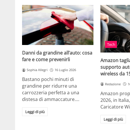
Tech
Danni da grandine all’auto: cosa
fare e come prevenirli
Amazon taglia
supporto auto
Sophia Allegri
16 Luglio 2026
wireless da 
Bastano pochi minuti di
Redazione
1
grandine per ridurre una
carrozzeria perfetta a una
Amazon propo
distesa di ammaccature.…
2026, in Ital
Caricatore W
Leggi di più
Leggi di più