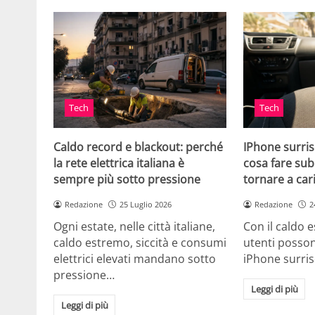
Tech
Tech
Caldo record e blackout: perché
IPhone surris
la rete elettrica italiana è
cosa fare sub
sempre più sotto pressione
tornare a car
Redazione
25 Luglio 2026
Redazione
2
Ogni estate, nelle città italiane,
Con il caldo es
caldo estremo, siccità e consumi
utenti posson
elettrici elevati mandano sotto
iPhone surri
pressione…
Leggi di più
Leggi di più