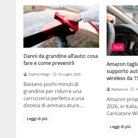
Tech
Danni da grandine all’auto: cosa
fare e come prevenirli
Amazon taglia
supporto auto
Sophia Allegri
16 Luglio 2026
wireless da 
Bastano pochi minuti di
Redazione
1
grandine per ridurre una
carrozzeria perfetta a una
Amazon propo
distesa di ammaccature.…
2026, in Ital
Caricatore W
Leggi di più
Leggi di più