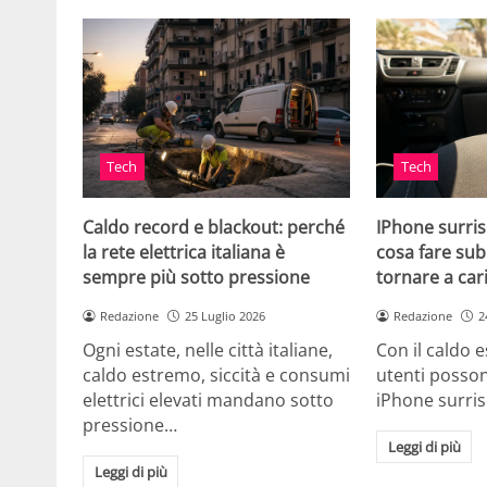
Tech
Tech
Caldo record e blackout: perché
IPhone surris
la rete elettrica italiana è
cosa fare sub
sempre più sotto pressione
tornare a car
Redazione
25 Luglio 2026
Redazione
2
Ogni estate, nelle città italiane,
Con il caldo es
caldo estremo, siccità e consumi
utenti posson
elettrici elevati mandano sotto
iPhone surri
pressione…
Leggi di più
Leggi di più