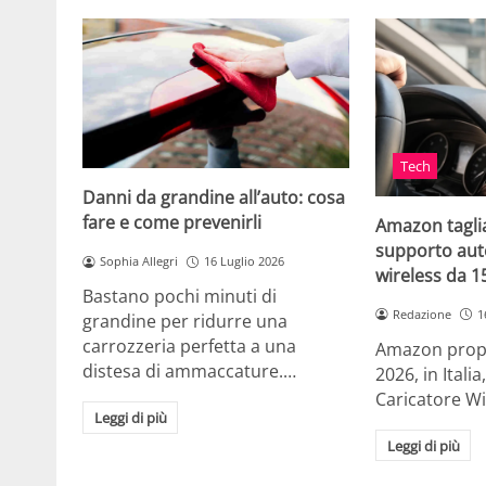
Tech
Danni da grandine all’auto: cosa
fare e come prevenirli
Amazon taglia
supporto auto
Sophia Allegri
16 Luglio 2026
wireless da 
Bastano pochi minuti di
Redazione
1
grandine per ridurre una
carrozzeria perfetta a una
Amazon propo
distesa di ammaccature.…
2026, in Ital
Caricatore W
Leggi di più
Leggi di più