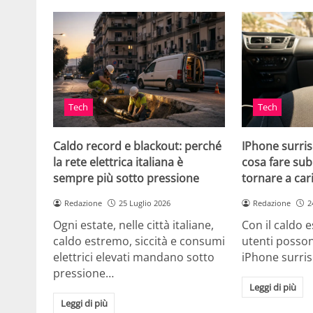
Tech
Tech
Caldo record e blackout: perché
IPhone surris
la rete elettrica italiana è
cosa fare sub
sempre più sotto pressione
tornare a car
Redazione
25 Luglio 2026
Redazione
2
Ogni estate, nelle città italiane,
Con il caldo es
caldo estremo, siccità e consumi
utenti posson
elettrici elevati mandano sotto
iPhone surri
pressione…
Leggi di più
Leggi di più