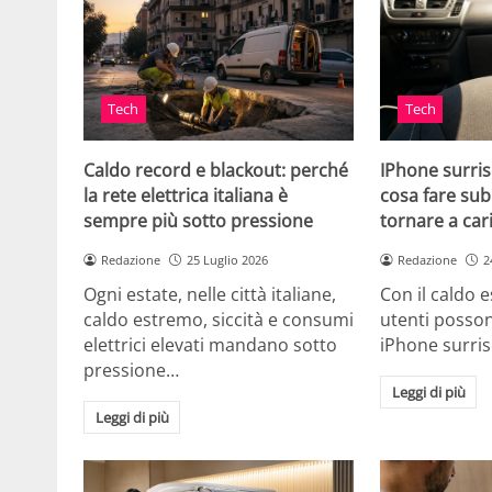
Tech
Tech
Caldo record e blackout: perché
IPhone surris
la rete elettrica italiana è
cosa fare sub
sempre più sotto pressione
tornare a car
Redazione
25 Luglio 2026
Redazione
2
Ogni estate, nelle città italiane,
Con il caldo es
caldo estremo, siccità e consumi
utenti posson
elettrici elevati mandano sotto
iPhone surri
pressione…
Leggi di più
Leggi di più