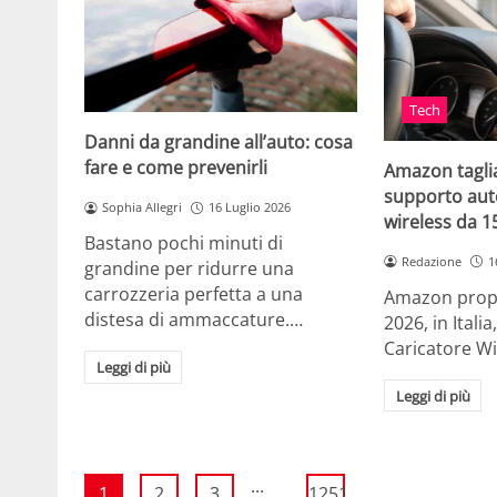
Tech
Danni da grandine all’auto: cosa
fare e come prevenirli
Amazon taglia
supporto auto
Sophia Allegri
16 Luglio 2026
wireless da 
Bastano pochi minuti di
Redazione
1
grandine per ridurre una
carrozzeria perfetta a una
Amazon propo
distesa di ammaccature.…
2026, in Ital
Caricatore W
Leggi di più
Leggi di più
...
1
2
3
1251