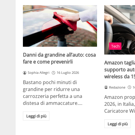
Tech
Danni da grandine all’auto: cosa
fare e come prevenirli
Amazon taglia
supporto auto
Sophia Allegri
16 Luglio 2026
wireless da 
Bastano pochi minuti di
Redazione
1
grandine per ridurre una
carrozzeria perfetta a una
Amazon propo
distesa di ammaccature.…
2026, in Ital
Caricatore W
Leggi di più
Leggi di più