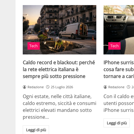
Tech
Tech
Caldo record e blackout: perché
IPhone surris
la rete elettrica italiana è
cosa fare sub
sempre più sotto pressione
tornare a car
Redazione
25 Luglio 2026
Redazione
2
Ogni estate, nelle città italiane,
Con il caldo es
caldo estremo, siccità e consumi
utenti posson
elettrici elevati mandano sotto
iPhone surri
pressione…
Leggi di più
Leggi di più