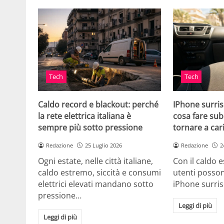
Tech
Tech
Caldo record e blackout: perché
IPhone surris
la rete elettrica italiana è
cosa fare sub
sempre più sotto pressione
tornare a car
Redazione
25 Luglio 2026
Redazione
2
Ogni estate, nelle città italiane,
Con il caldo es
caldo estremo, siccità e consumi
utenti posson
elettrici elevati mandano sotto
iPhone surri
pressione…
Leggi di più
Leggi di più