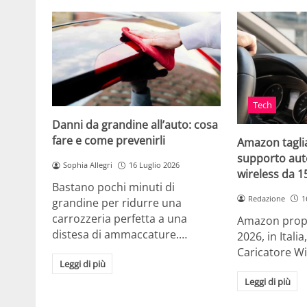
Tech
Danni da grandine all’auto: cosa
fare e come prevenirli
Amazon taglia
supporto auto
Sophia Allegri
16 Luglio 2026
wireless da 
Bastano pochi minuti di
Redazione
1
grandine per ridurre una
carrozzeria perfetta a una
Amazon propo
distesa di ammaccature.…
2026, in Ital
Caricatore W
Leggi di più
Leggi di più