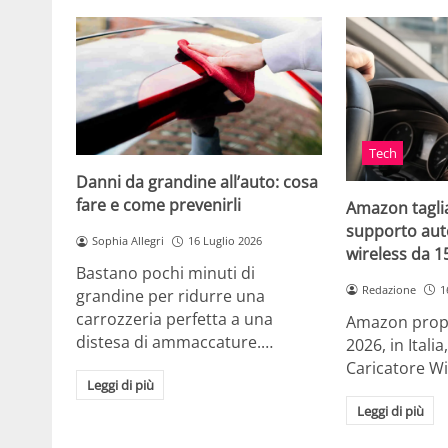
Tech
Danni da grandine all’auto: cosa
fare e come prevenirli
Amazon taglia
supporto auto
Sophia Allegri
16 Luglio 2026
wireless da 
Bastano pochi minuti di
Redazione
1
grandine per ridurre una
carrozzeria perfetta a una
Amazon propo
distesa di ammaccature.…
2026, in Ital
Caricatore W
Leggi di più
Leggi di più