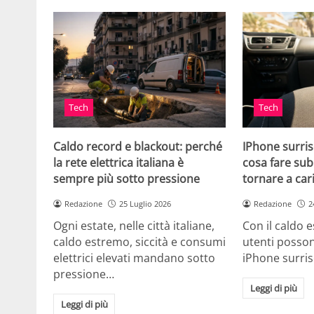
Tech
Tech
Caldo record e blackout: perché
IPhone surris
la rete elettrica italiana è
cosa fare sub
sempre più sotto pressione
tornare a car
Redazione
25 Luglio 2026
Redazione
2
Ogni estate, nelle città italiane,
Con il caldo es
caldo estremo, siccità e consumi
utenti posson
elettrici elevati mandano sotto
iPhone surri
pressione…
Leggi di più
Leggi di più