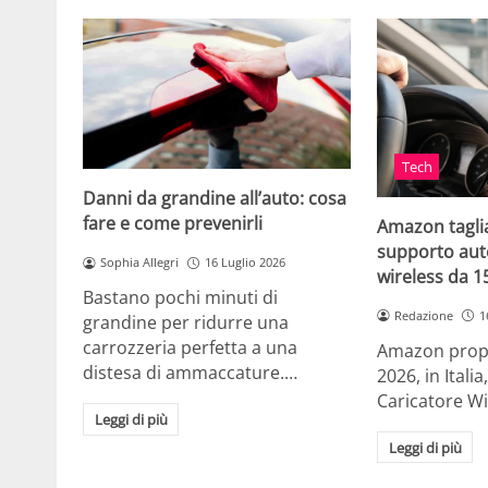
Tech
Danni da grandine all’auto: cosa
fare e come prevenirli
Amazon taglia
supporto auto
Sophia Allegri
16 Luglio 2026
wireless da 
Bastano pochi minuti di
Redazione
1
grandine per ridurre una
carrozzeria perfetta a una
Amazon propo
distesa di ammaccature.…
2026, in Ital
Caricatore W
Leggi di più
Leggi di più