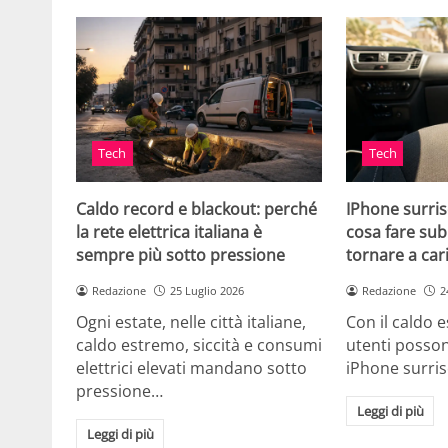
Tech
Tech
Caldo record e blackout: perché
IPhone surris
la rete elettrica italiana è
cosa fare sub
sempre più sotto pressione
tornare a car
Redazione
25 Luglio 2026
Redazione
2
Ogni estate, nelle città italiane,
Con il caldo es
caldo estremo, siccità e consumi
utenti posson
elettrici elevati mandano sotto
iPhone surri
pressione…
Leggi di più
Leggi di più