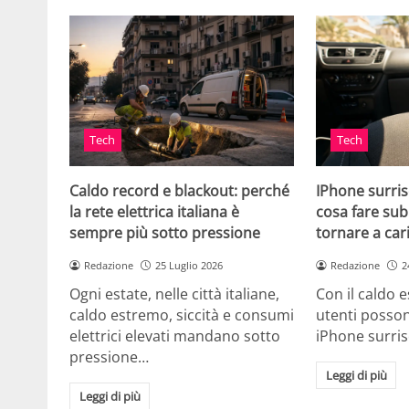
Tech
Tech
Caldo record e blackout: perché
IPhone surris
la rete elettrica italiana è
cosa fare sub
sempre più sotto pressione
tornare a car
Redazione
25 Luglio 2026
Redazione
2
Ogni estate, nelle città italiane,
Con il caldo es
caldo estremo, siccità e consumi
utenti posson
elettrici elevati mandano sotto
iPhone surri
pressione…
Leggi di più
Leggi di più