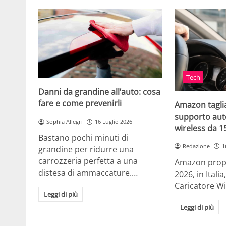
Tech
Danni da grandine all’auto: cosa
fare e come prevenirli
Amazon taglia
supporto auto
Sophia Allegri
16 Luglio 2026
wireless da 
Bastano pochi minuti di
Redazione
1
grandine per ridurre una
carrozzeria perfetta a una
Amazon propo
distesa di ammaccature.…
2026, in Ital
Caricatore W
Leggi di più
Leggi di più