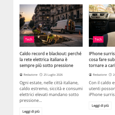
Tech
Tech
Caldo record e blackout: perché
IPhone surris
la rete elettrica italiana è
cosa fare sub
sempre più sotto pressione
tornare a car
Redazione
25 Luglio 2026
Redazione
2
Ogni estate, nelle città italiane,
Con il caldo es
caldo estremo, siccità e consumi
utenti posson
elettrici elevati mandano sotto
iPhone surri
pressione…
Leggi di più
Leggi di più