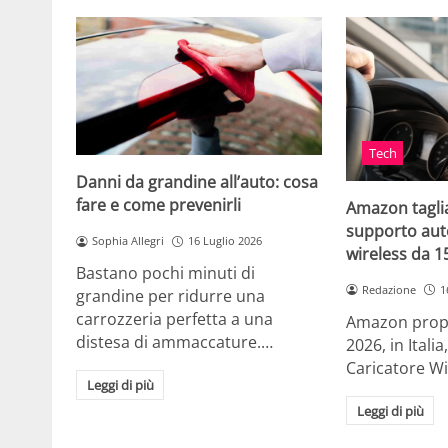
Tech
Danni da grandine all’auto: cosa
fare e come prevenirli
Amazon taglia
supporto auto
Sophia Allegri
16 Luglio 2026
wireless da 
Bastano pochi minuti di
Redazione
1
grandine per ridurre una
carrozzeria perfetta a una
Amazon propo
distesa di ammaccature.…
2026, in Ital
Caricatore W
Leggi di più
Leggi di più