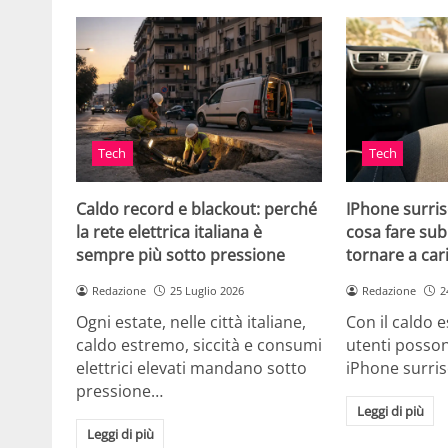
Tech
Tech
Caldo record e blackout: perché
IPhone surris
la rete elettrica italiana è
cosa fare sub
sempre più sotto pressione
tornare a car
Redazione
25 Luglio 2026
Redazione
2
Ogni estate, nelle città italiane,
Con il caldo es
caldo estremo, siccità e consumi
utenti posson
elettrici elevati mandano sotto
iPhone surri
pressione…
Leggi di più
Leggi di più