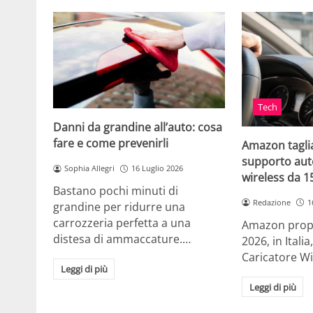
Tech
Danni da grandine all’auto: cosa
fare e come prevenirli
Amazon taglia
supporto auto
Sophia Allegri
16 Luglio 2026
wireless da 
Bastano pochi minuti di
Redazione
1
grandine per ridurre una
carrozzeria perfetta a una
Amazon propo
distesa di ammaccature.…
2026, in Ital
Caricatore W
Leggi di più
Leggi di più