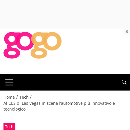
×
/
/
Home
Tech
Al CES di Las Vegas in scena l’automotive più innovativo e
tecnologico
Tech