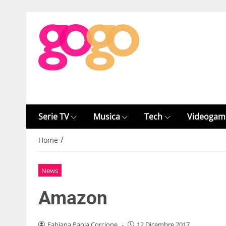
Serie TV
Musica
Tech
Videogam
/
Home
News
Amazon
Fabiana Paola Corcione
-
12 Dicembre 2017