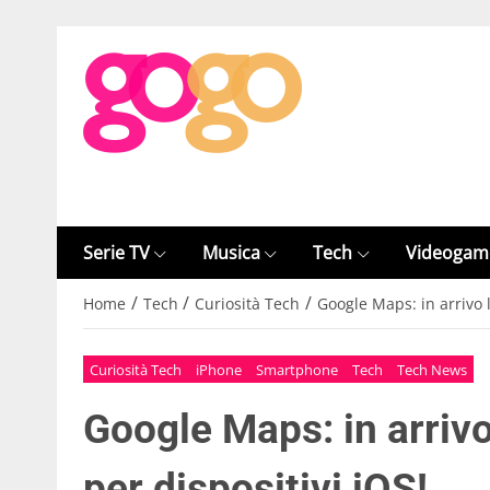
Serie TV
Musica
Tech
Videogam
/
/
/
Home
Tech
Curiosità Tech
Google Maps: in arrivo l
Curiosità Tech
iPhone
Smartphone
Tech
Tech News
Google Maps: in arriv
per dispositivi iOS!