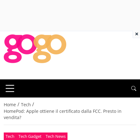
×
/
/
Home
Tech
HomePod: Apple ottiene il certificato dalla FCC. Presto in
vendita?
Tech
Tech Gadget
Tech News