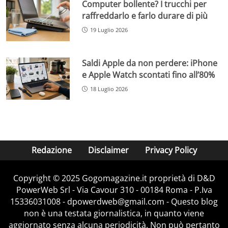
Computer bollente? I trucchi per
raffreddarlo e farlo durare di più
19 Luglio 2026
Saldi Apple da non perdere: iPhone
e Apple Watch scontati fino all’80%
18 Luglio 2026
Redazione
Disclaimer
Privacy Policy
Copyright © 2025 Gogomagazine.it proprietà di D&D
PowerWeb Srl - Via Cavour 310 - 00184 Roma - P.Iva
15336031008 - dpowerdweb@gmail.com - Questo blog
non è una testata giornalistica, in quanto viene
aggiornato senza alcuna periodicità. Non può pertanto