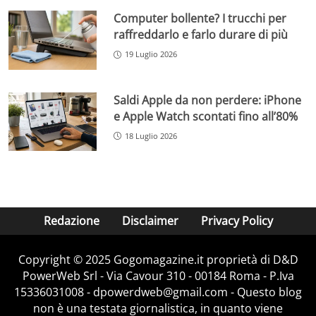
Computer bollente? I trucchi per
raffreddarlo e farlo durare di più
19 Luglio 2026
Saldi Apple da non perdere: iPhone
e Apple Watch scontati fino all’80%
18 Luglio 2026
Redazione
Disclaimer
Privacy Policy
Copyright © 2025 Gogomagazine.it proprietà di D&D
PowerWeb Srl - Via Cavour 310 - 00184 Roma - P.Iva
15336031008 - dpowerdweb@gmail.com - Questo blog
non è una testata giornalistica, in quanto viene